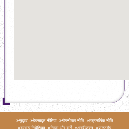
सुझाव
वेबसाइट नीतियां
गोपनीयता नीति
हाइपरलिंक नीति
दूरभाष निदेशिका
नियम और शर्तें
अस्वीकरण
साइटमैप